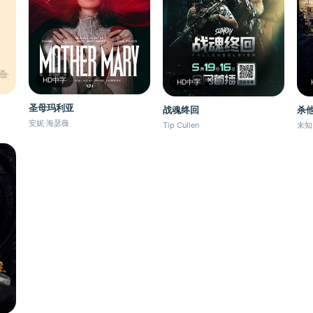
HD中字
HD中字
圣母玛利亚
战魂终回
杀他
安妮·海瑟薇
Tip Cullen
未知