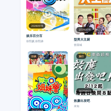
20260519
20260519
娱乐百分百
型男大主厨
徐熙媛,徐熙娣
曾国城
访谈
旅行
20260503
效廉出发吧
未知
20260518