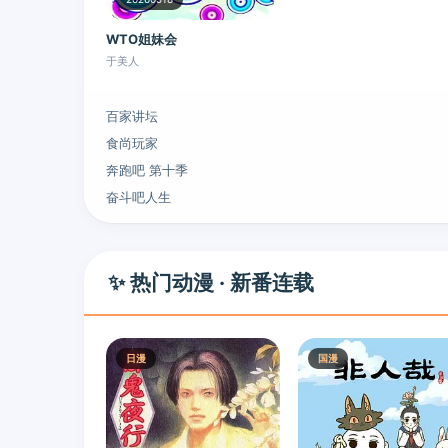
WTO姐妹会
于美人
百家讲坛
食尚玩家
奔跑吧 第十季
奋斗吧人生
✨ 热门动漫 · 新番连载
日漫
国漫