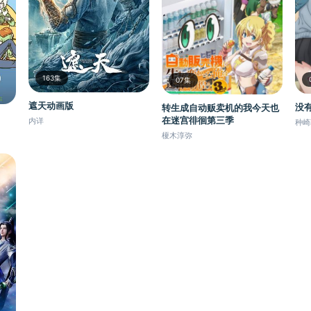
163集
07集
遮天动画版
没
转生成自动贩卖机的我今天也
在迷宫徘徊第三季
内详
种崎
榎木淳弥