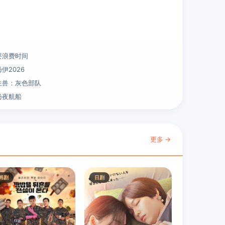
要浪费时间
伊2026
生兽：灰色部队
乃夜航船
更多 →
韩剧
日剧