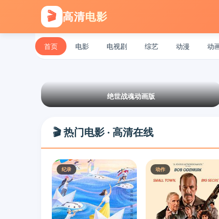
🎬
高清
电影
首页
电影
电视剧
综艺
动漫
动
绝世战魂动画版
🎬 热门电影 · 高清在线
纪录
动作