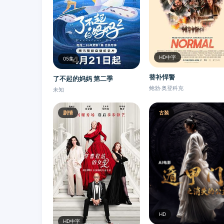
HD中字
05集
替补悍警
了不起的妈妈 第二季
鲍勃·奥登科克
未知
剧情
古装
HD
HD中字