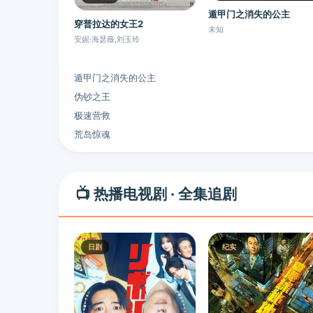
遁甲门之消失的公主
穿普拉达的女王2
未知
安妮·海瑟薇,刘玉玲
遁甲门之消失的公主
伪钞之王
极速营救
荒岛惊魂
📺 热播电视剧 · 全集追剧
日剧
纪实