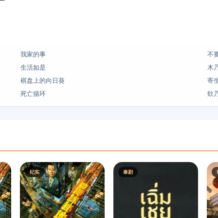
我家的事
不
生活如是
木乃
棋盘上的向日葵
寄
死亡循环
欸
纪实
泰剧