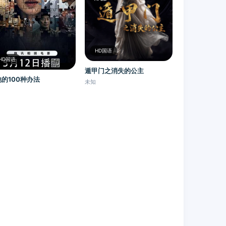
HD国语
HD国语
遁甲门之消失的公主​
的100种办法
未知