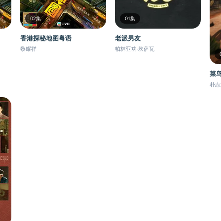
02集
01集
香港探秘地图粤语
老派男友
黎耀祥
帕林亚功·坎萨瓦
菜
朴志