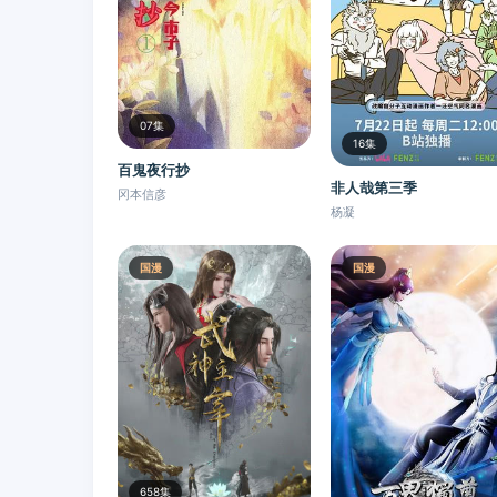
07集
16集
百鬼夜行抄
非人哉第三季
冈本信彦
杨凝
国漫
国漫
658集