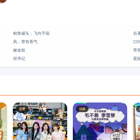
鲭鱼罐头，飞向宇宙
合
风，带有香气
CO
嫁金枝
寄
祥序记
星
恋爱
访谈