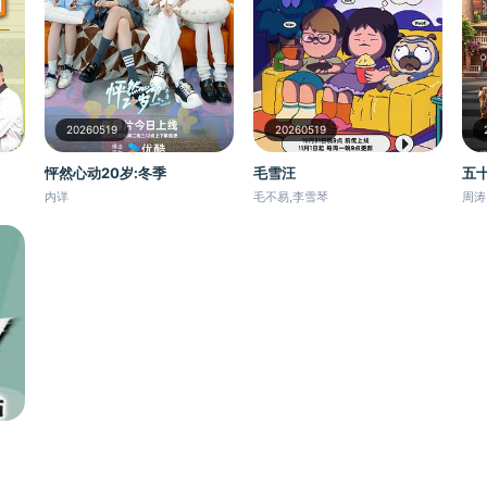
20260519
20260519
毛雪汪
怦然心动20岁:冬季
五
毛不易,李雪琴
内详
周涛