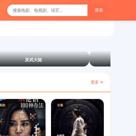
搜索
灵武大陆
更多 →
喜剧
古装