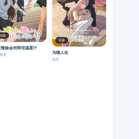
06集
30集
有辣妹会对阿宅温柔!?
为喵人生
敦美
张杰