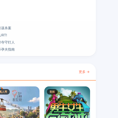
著谋杀案
URT!
骨寺守灯人
际孕夫指南
更多 →
真人秀
竞技