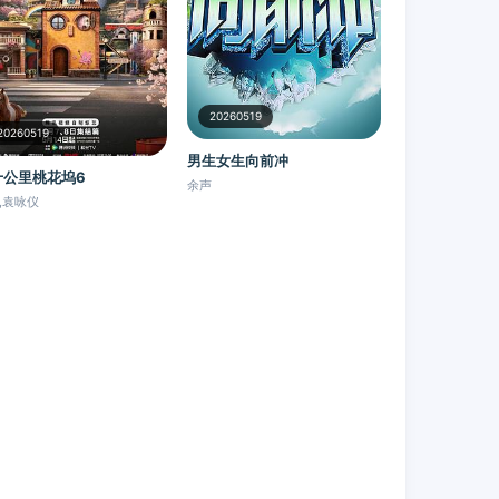
20260519
20260519
男生女生向前冲
十公里桃花坞6
余声
,袁咏仪