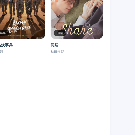
04集
04集
鸟炊事兵
同居
训
秋田汐梨