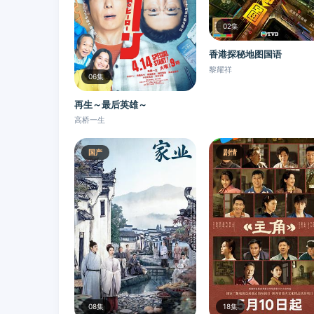
02集
香港探秘地图国语
黎耀祥
06集
再生～最后英雄～
高桥一生
国产
剧情
08集
18集