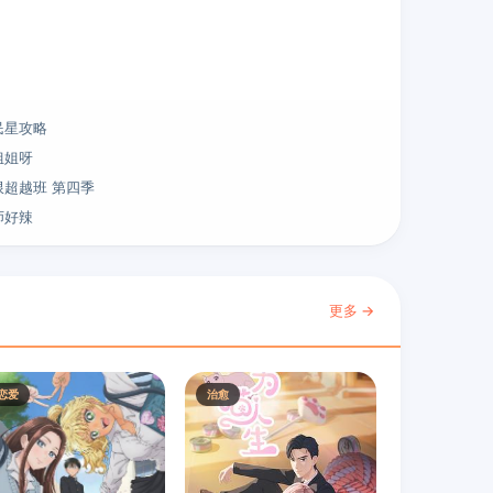
民星攻略
姐姐呀
限超越班 第四季
师好辣
更多 →
恋爱
治愈