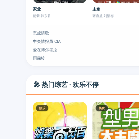
家业
主角
杨紫,韩东君
张嘉益,刘浩存
恶虎情歌
中央情报局 CIA
爱在博尔塔拉
雨霖铃
🎤 热门综艺 · 欢乐不停
娱乐
美食