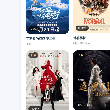
HD中字
05集
替补悍警
了不起的妈妈 第二季
鲍勃·奥登科克
未知
剧情
古装
HD
HD中字