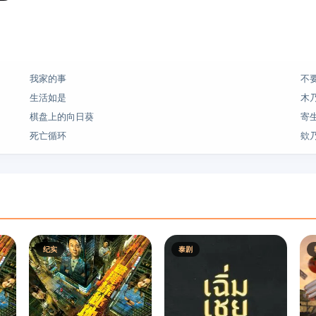
我家的事
不
生活如是
木乃
棋盘上的向日葵
寄
死亡循环
欸
纪实
泰剧