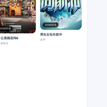
20260519
20260519
男生女生向前冲
十公里桃花坞6
余声
,袁咏仪