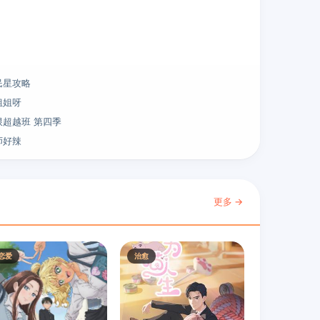
民星攻略
姐姐呀
限超越班 第四季
师好辣
更多 →
恋爱
治愈