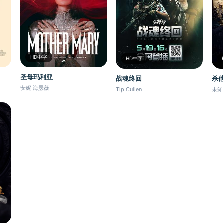
HD中字
HD中字
圣母玛利亚
战魂终回
杀他
安妮·海瑟薇
Tip Cullen
未知