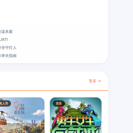
著谋杀案
URT!
骨寺守灯人
际孕夫指南
更多 →
真人秀
竞技