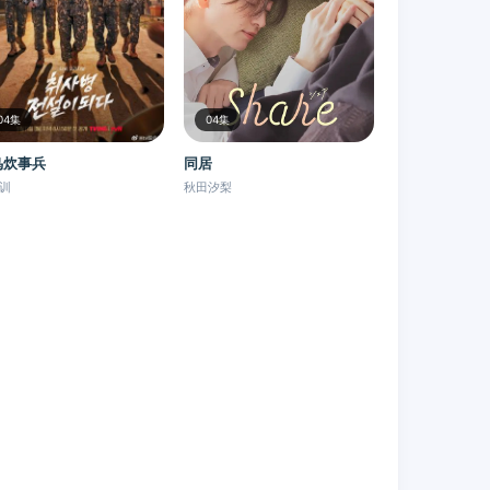
04集
04集
鸟炊事兵
同居
训
秋田汐梨