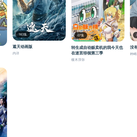
163集
07集
遮天动画版
没
转生成自动贩卖机的我今天也
在迷宫徘徊第三季
内详
种崎
榎木淳弥