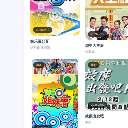
20260519
20260519
娱乐百分百
型男大主厨
徐熙媛,徐熙娣
曾国城
访谈
旅行
20260503
效廉出发吧
未知
20260518