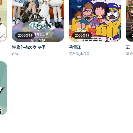
20260519
20260519
毛雪汪
怦然心动20岁:冬季
五
毛不易,李雪琴
内详
周涛