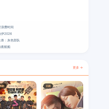
要浪费时间
伊2026
生兽：灰色部队
乃夜航船
更多 →
韩剧
日剧