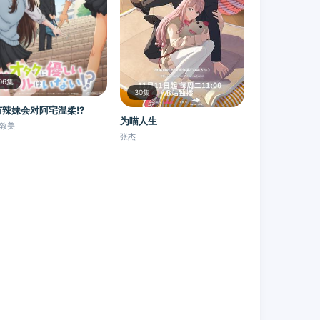
06集
30集
有辣妹会对阿宅温柔!?
为喵人生
敦美
张杰