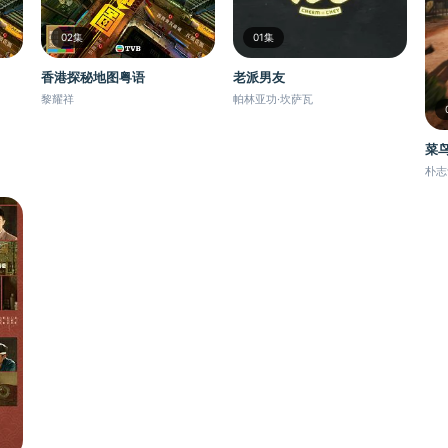
02集
01集
香港探秘地图粤语
老派男友
黎耀祥
帕林亚功·坎萨瓦
菜
朴志