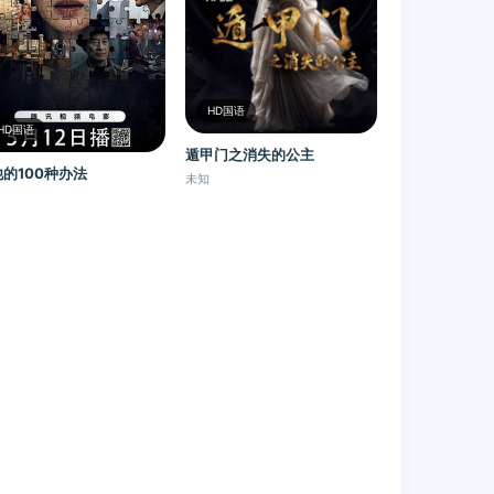
HD国语
HD国语
遁甲门之消失的公主​
的100种办法
未知