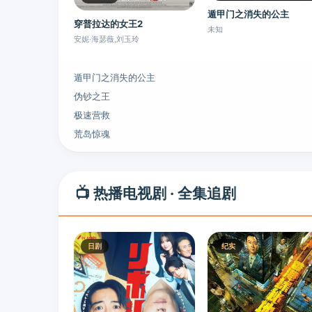
遁甲门之消失的公主
穿普拉达的女王2
未知
安妮·海瑟薇,刘玉玲
遁甲门之消失的公主
伪钞之王
极速营救
荒岛惊魂
📺 热播电视剧 · 全集追剧
日剧
纪实