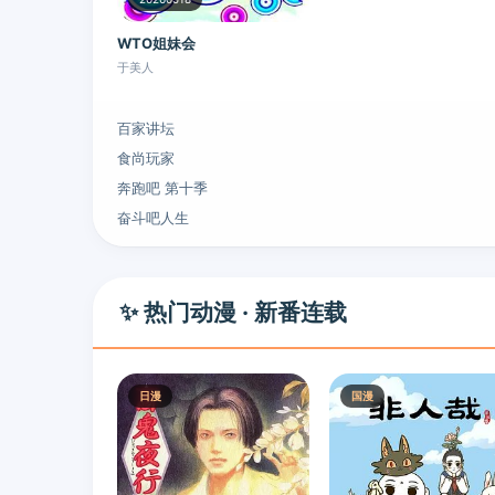
WTO姐妹会
于美人
百家讲坛
食尚玩家
奔跑吧 第十季
奋斗吧人生
✨ 热门动漫 · 新番连载
日漫
国漫