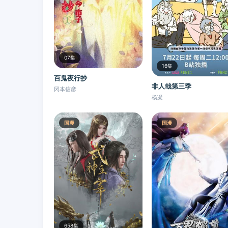
07集
16集
百鬼夜行抄
非人哉第三季
冈本信彦
杨凝
国漫
国漫
658集