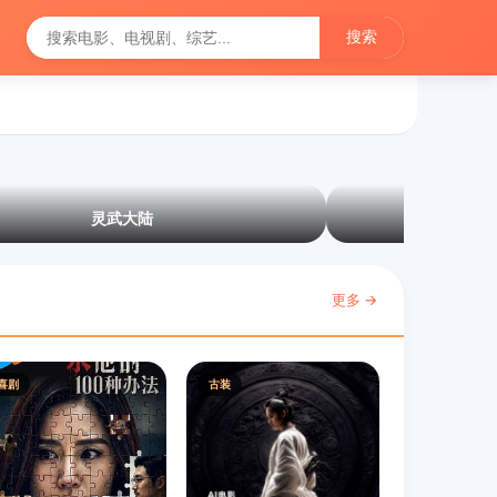
搜索
灵武大陆
更多 →
喜剧
古装