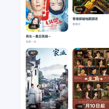
02集
香港探秘地图国语
黎耀祥
06集
再生～最后英雄～
高桥一生
国产
剧情
08集
18集