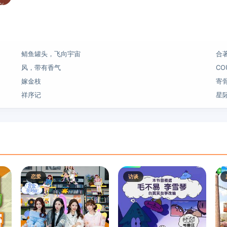
鲭鱼罐头，飞向宇宙
合
风，带有香气
CO
嫁金枝
寄
祥序记
星
恋爱
访谈