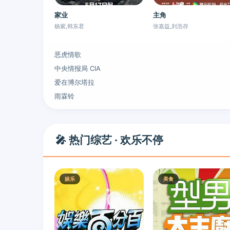
家业
主角
杨紫,韩东君
张嘉益,刘浩存
恶虎情歌
中央情报局 CIA
爱在博尔塔拉
雨霖铃
🎤 热门综艺 · 欢乐不停
娱乐
美食