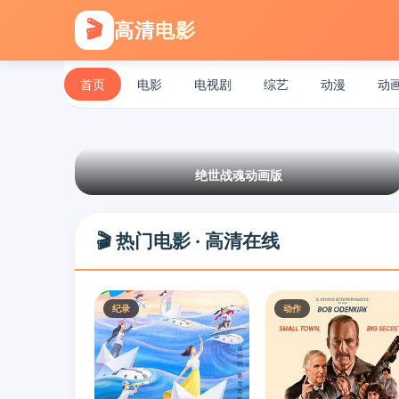
🎬
高清
电影
首页
电影
电视剧
综艺
动漫
动
绝世战魂动画版
🎬 热门电影 · 高清在线
纪录
动作