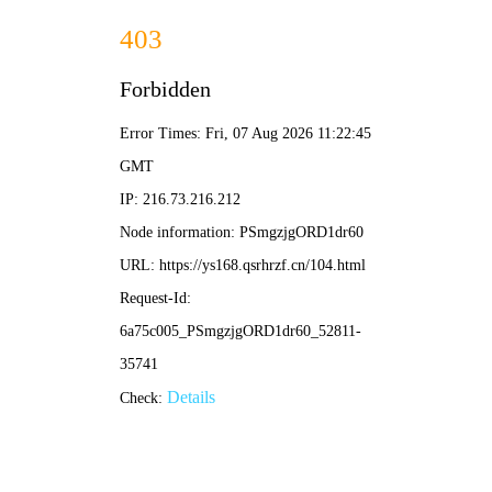
搜
🎬
高清
电影
索
首页
电影
电视剧
综艺
动漫
动画片
短剧
Netflix作品
最近更新
排行榜
绝世战魂动画版
海贼王
🎬 热门电影 · 高清在线
更多 →
05集
HD中字
HD中字
了不起的妈妈 第二季
替补悍警
圣母玛利亚
纪录
动作
剧情
HD中字
HD国语
HD国语
未知
鲍勃·奥登科克
安妮·海瑟薇
战魂终回
杀他的100种办法
遁甲门之消失的公主​
战争
喜剧
古装