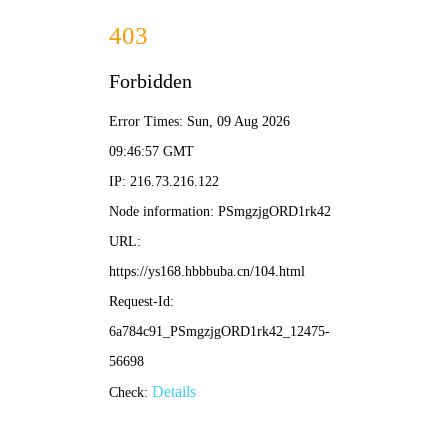
搜
🎬
高清
电影
索
首页
电影
电视剧
综艺
动漫
动画片
短剧
Netflix作品
最近更新
排行榜
绝世战魂动画版
海贼王
🎬 热门电影 · 高清在线
更多 →
05集
HD中字
HD中字
了不起的妈妈 第二季
替补悍警
圣母玛利亚
纪录
动作
剧情
HD中字
HD国语
HD国语
未知
鲍勃·奥登科克
安妮·海瑟薇
战魂终回
杀他的100种办法
遁甲门之消失的公主​
战争
喜剧
古装