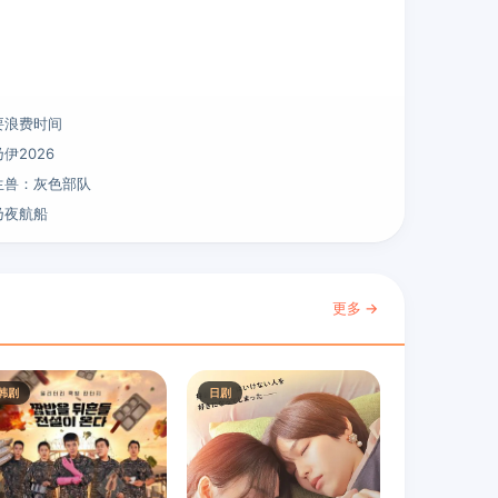
要浪费时间
伊2026
生兽：灰色部队
乃夜航船
更多 →
韩剧
日剧