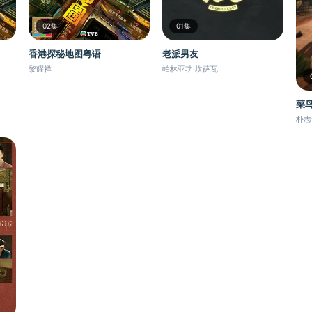
02集
01集
香港探秘地图粤语
老派男友
黎耀祥
帕林亚功·坎萨瓦
菜
朴志