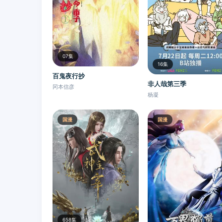
07集
16集
百鬼夜行抄
非人哉第三季
冈本信彦
杨凝
国漫
国漫
658集