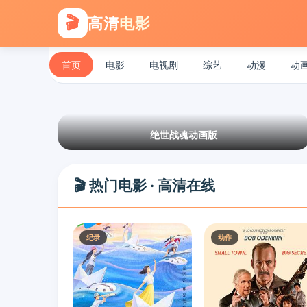
🎬
高清
电影
首页
电影
电视剧
综艺
动漫
动
绝世战魂动画版
🎬 热门电影 · 高清在线
纪录
动作