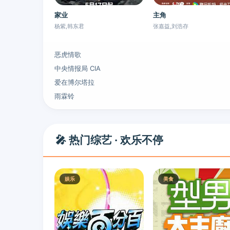
家业
主角
杨紫,韩东君
张嘉益,刘浩存
恶虎情歌
中央情报局 CIA
爱在博尔塔拉
雨霖铃
🎤 热门综艺 · 欢乐不停
娱乐
美食