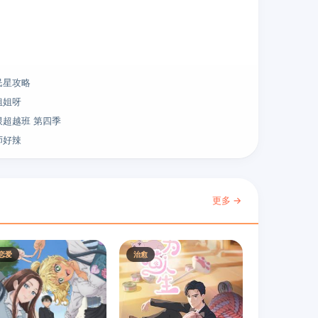
民星攻略
姐姐呀
限超越班 第四季
师好辣
更多 →
恋爱
治愈