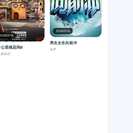
20260519
20260519
男生女生向前冲
十公里桃花坞6
余声
,袁咏仪