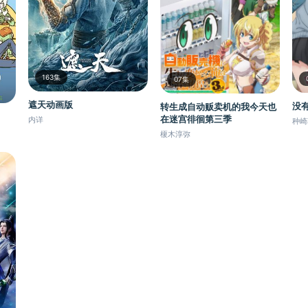
163集
07集
遮天动画版
没
转生成自动贩卖机的我今天也
在迷宫徘徊第三季
内详
种崎
榎木淳弥