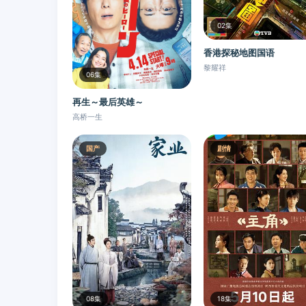
02集
香港探秘地图国语
黎耀祥
06集
再生～最后英雄～
高桥一生
国产
剧情
08集
18集