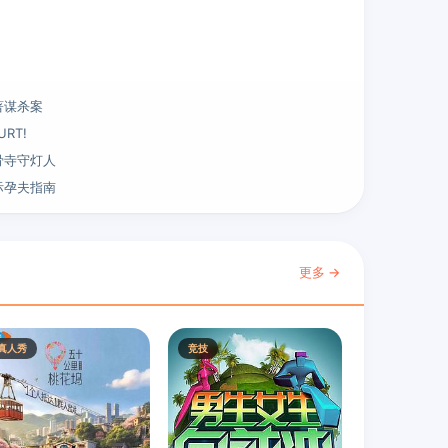
著谋杀案
URT!
骨寺守灯人
际孕夫指南
更多 →
真人秀
竞技