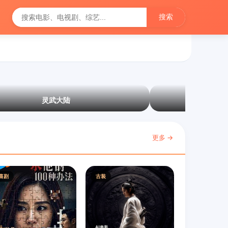
搜索
灵武大陆
更多 →
喜剧
古装