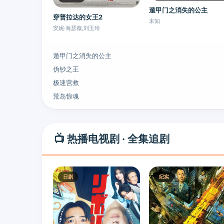
遁甲门之消失的公主
穿普拉达的女王2
未知
安妮·海瑟薇,刘玉玲
遁甲门之消失的公主
伪钞之王
极速营救
荒岛惊魂
📺 热播电视剧 · 全集追剧
日剧
纪实