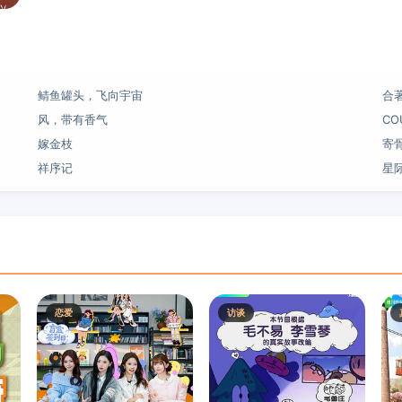
鲭鱼罐头，飞向宇宙
合
风，带有香气
CO
嫁金枝
寄
祥序记
星
恋爱
访谈