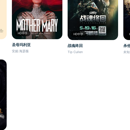
HD中字
HD中字
圣母玛利亚
战魂终回
杀他
安妮·海瑟薇
Tip Cullen
未知