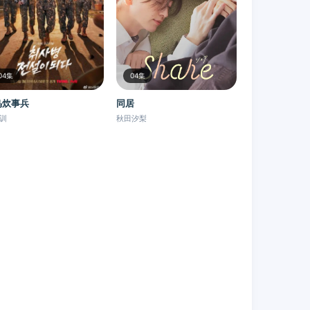
04集
04集
鸟炊事兵
同居
训
秋田汐梨