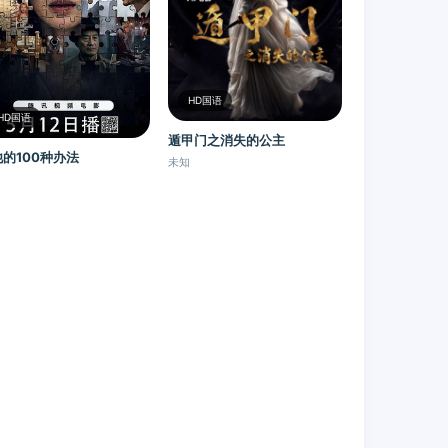
HD国语
HD国语
遁甲门之消失的公主​
的100种办法
未知