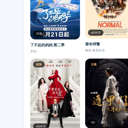
HD中字
05集
替补悍警
了不起的妈妈 第二季
鲍勃·奥登科克
未知
剧情
古装
HD
HD中字