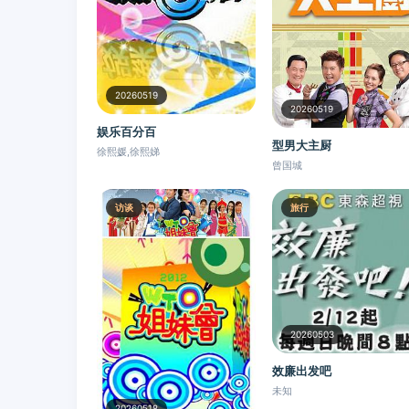
20260519
20260519
娱乐百分百
型男大主厨
徐熙媛,徐熙娣
曾国城
访谈
旅行
20260503
效廉出发吧
未知
20260518