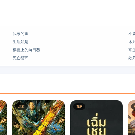
我家的事
不
生活如是
木乃
棋盘上的向日葵
寄
死亡循环
欸
纪实
泰剧