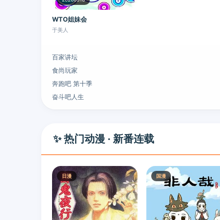
WTO姐妹会
于美人
百家讲坛
食尚玩家
奔跑吧 第十季
奋斗吧人生
✨ 热门动漫 · 新番连载
日漫
国漫