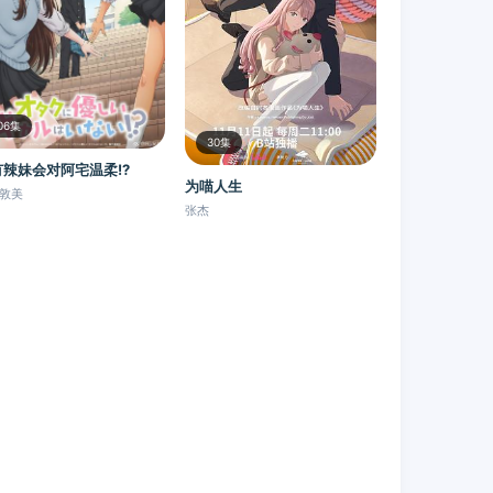
06集
30集
有辣妹会对阿宅温柔!?
为喵人生
敦美
张杰