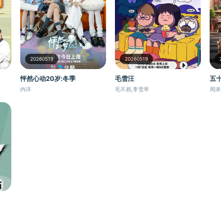
20260519
20260519
毛雪汪
怦然心动20岁:冬季
五
毛不易,李雪琴
内详
周涛